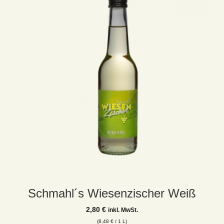
Schmahl´s Wiesenzischer Weiß
2,80
€
inkl. MwSt.
(
8,48
€
/ 1 L)