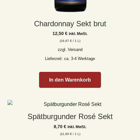
Chardonnay Sekt brut
12,50
€
inkl. MwSt.
(
16,67
€
/ 1 L)
zzgl.
Versand
Lieferzeit: ca. 3-4 Werktage
In den Warenkorb
Spätburgunder Rosé Sekt
8,70
€
inkl. MwSt.
(
11,60
€
/ 1 L)