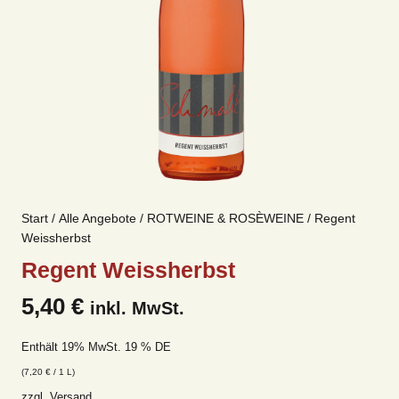
Start
/
Alle Angebote
/
ROTWEINE & ROSÈWEINE
/ Regent
Weissherbst
Regent Weissherbst
5,40
€
inkl. MwSt.
Enthält 19% MwSt. 19 % DE
(
7,20
€
/ 1 L)
zzgl.
Versand